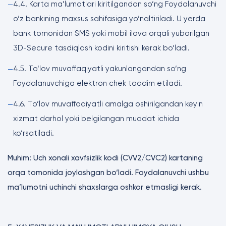
4.4. Karta ma’lumotlari kiritilgandan so‘ng Foydalanuvchi
—
o‘z bankining maxsus sahifasiga yo‘naltiriladi. U yerda
bank tomonidan SMS yoki mobil ilova orqali yuborilgan
3D-Secure tasdiqlash kodini kiritishi kerak bo‘ladi.
4.5. To‘lov muvaffaqiyatli yakunlangandan so‘ng
—
Foydalanuvchiga elektron chek taqdim etiladi.
4.6. To‘lov muvaffaqiyatli amalga oshirilgandan keyin
—
xizmat darhol yoki belgilangan muddat ichida
ko‘rsatiladi.
Muhim: Uch xonali xavfsizlik kodi (CVV2/CVC2) kartaning
orqa tomonida joylashgan bo‘ladi. Foydalanuvchi ushbu
ma’lumotni uchinchi shaxslarga oshkor etmasligi kerak.