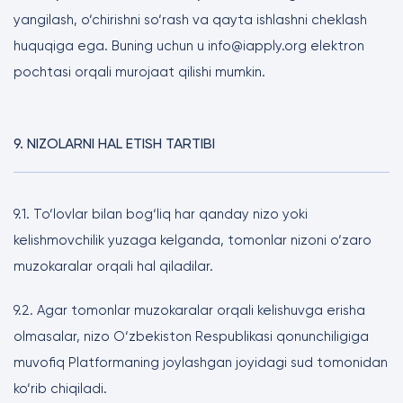
yangilash, o‘chirishni so‘rash va qayta ishlashni cheklash
huquqiga ega. Buning uchun u info@iapply.org elektron
pochtasi orqali murojaat qilishi mumkin.
9. NIZOLARNI HAL ETISH TARTIBI
9.1. To‘lovlar bilan bog‘liq har qanday nizo yoki
kelishmovchilik yuzaga kelganda, tomonlar nizoni o‘zaro
muzokaralar orqali hal qiladilar.
9.2. Agar tomonlar muzokaralar orqali kelishuvga erisha
olmasalar, nizo O‘zbekiston Respublikasi qonunchiligiga
muvofiq Platformaning joylashgan joyidagi sud tomonidan
ko‘rib chiqiladi.