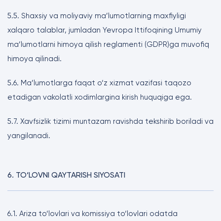
5.5. Shaxsiy va moliyaviy ma’lumotlarning maxfiyligi
xalqaro talablar, jumladan Yevropa Ittifoqining Umumiy
ma’lumotlarni himoya qilish reglamenti (GDPR)ga muvofiq
himoya qilinadi.
5.6. Ma’lumotlarga faqat o‘z xizmat vazifasi taqozo
etadigan vakolatli xodimlargina kirish huquqiga ega.
5.7. Xavfsizlik tizimi muntazam ravishda tekshirib boriladi va
yangilanadi.
6. TO‘LOVNI QAYTARISH SIYOSATI
6.1. Ariza to‘lovlari va komissiya to‘lovlari odatda