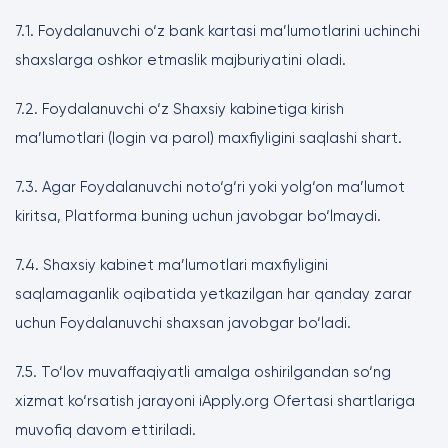
7.1. Foydalanuvchi o‘z bank kartasi ma’lumotlarini uchinchi
shaxslarga oshkor etmaslik majburiyatini oladi.
7.2. Foydalanuvchi o‘z Shaxsiy kabinetiga kirish
ma’lumotlari (login va parol) maxfiyligini saqlashi shart.
7.3. Agar Foydalanuvchi noto‘g‘ri yoki yolg‘on ma’lumot
kiritsa, Platforma buning uchun javobgar bo‘lmaydi.
7.4. Shaxsiy kabinet ma’lumotlari maxfiyligini
saqlamaganlik oqibatida yetkazilgan har qanday zarar
uchun Foydalanuvchi shaxsan javobgar bo‘ladi.
7.5. To‘lov muvaffaqiyatli amalga oshirilgandan so‘ng
xizmat ko‘rsatish jarayoni iApply.org Ofertasi shartlariga
muvofiq davom ettiriladi.