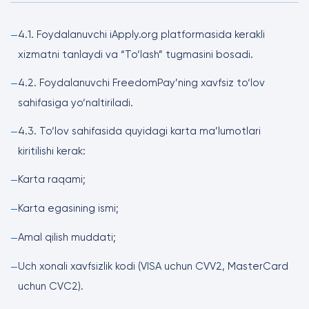
4.1. Foydalanuvchi iApply.org platformasida kerakli
—
xizmatni tanlaydi va “To‘lash” tugmasini bosadi.
4.2. Foydalanuvchi FreedomPay’ning xavfsiz to‘lov
—
sahifasiga yo‘naltiriladi.
4.3. To‘lov sahifasida quyidagi karta ma’lumotlari
—
kiritilishi kerak:
Karta raqami;
—
Karta egasining ismi;
—
Amal qilish muddati;
—
Uch xonali xavfsizlik kodi (VISA uchun CVV2, MasterCard
—
uchun CVC2).