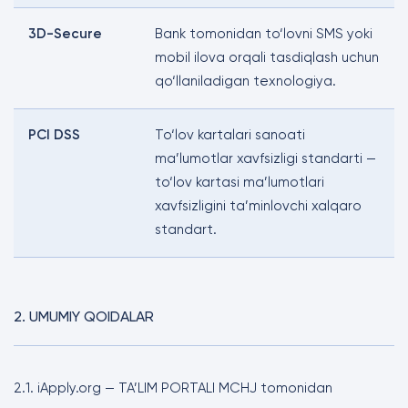
3D-Secure
Bank tomonidan to‘lovni SMS yoki
mobil ilova orqali tasdiqlash uchun
qo‘llaniladigan texnologiya.
PCI DSS
To‘lov kartalari sanoati
ma’lumotlar xavfsizligi standarti —
to‘lov kartasi ma’lumotlari
xavfsizligini ta’minlovchi xalqaro
standart.
2. UMUMIY QOIDALAR
2.1. iApply.org — TA’LIM PORTALI MCHJ tomonidan