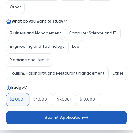
ommaviy oferta (bundan buyon matnda — “Oferta”)
Other
hisoblanadi. Platformadan foydalanish yoki unga kirish
What do you want to study?
*
orqali Foydalanuvchi mazkur Oferta shartlariga to‘liq va
so‘zsiz rozilik bildiradi.
Business and Management
Computer Science and IT
Engineering and Technology
Law
1. QO‘LLANILADIGAN ATAMALAR
Medicine and Health
Tourism, Hospitality, and Restaurant Management
Other
ATAMA
TA’RIF
Budget
*
Platforma
TA’LIM PORTALI MCHJ tomonidan
$2,000+
$4,000+
$7,000+
$10,000+
(iApply.org)
boshqariladigan, xalqaro ta’lim
xizmatlarini onlayn tarzda taqdim
Submit Application
etuvchi veb-sayt va mobil ilova.