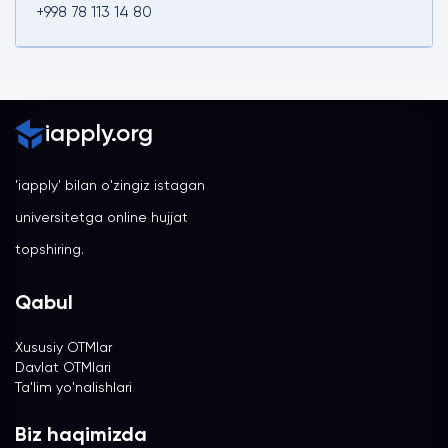
+998 78 113 14 80
iapply.org
'iapply' bilan o'zingiz istagan
universitetga online hujjat
topshiring.
Qabul
Xususiy OTMlar
Davlat OTMlari
Ta'lim yo'nalishlari
Biz haqimizda