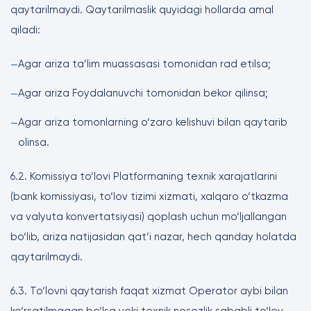
qaytarilmaydi. Qaytarilmaslik quyidagi hollarda amal
qiladi:
Agar ariza ta’lim muassasasi tomonidan rad etilsa;
—
Agar ariza Foydalanuvchi tomonidan bekor qilinsa;
—
Agar ariza tomonlarning o‘zaro kelishuvi bilan qaytarib
—
olinsa.
6.2. Komissiya to‘lovi Platformaning texnik xarajatlarini
(bank komissiyasi, to‘lov tizimi xizmati, xalqaro o‘tkazma
va valyuta konvertatsiyasi) qoplash uchun mo‘ljallangan
bo‘lib, ariza natijasidan qat’i nazar, hech qanday holatda
qaytarilmaydi.
6.3. To‘lovni qaytarish faqat xizmat Operator aybi bilan