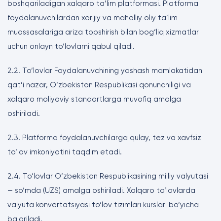
boshqariladigan xalqaro ta’lim platformasi. Platforma
foydalanuvchilardan xorijiy va mahalliy oliy ta’lim
muassasalariga ariza topshirish bilan bog‘liq xizmatlar
uchun onlayn to‘lovlarni qabul qiladi.
2.2. To‘lovlar Foydalanuvchining yashash mamlakatidan
qat’i nazar, O‘zbekiston Respublikasi qonunchiligi va
xalqaro moliyaviy standartlarga muvofiq amalga
oshiriladi.
2.3. Platforma foydalanuvchilarga qulay, tez va xavfsiz
to‘lov imkoniyatini taqdim etadi.
2.4. To‘lovlar O‘zbekiston Respublikasining milliy valyutasi
— so‘mda (UZS) amalga oshiriladi. Xalqaro to‘lovlarda
valyuta konvertatsiyasi to‘lov tizimlari kurslari bo‘yicha
bajariladi.