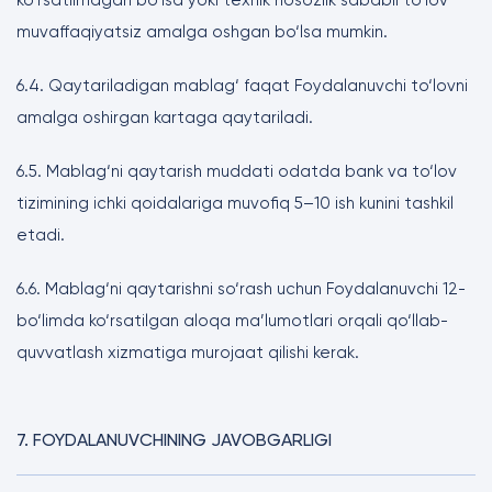
ko‘rsatilmagan bo‘lsa yoki texnik nosozlik sababli to‘lov
muvaffaqiyatsiz amalga oshgan bo‘lsa mumkin.
6.4. Qaytariladigan mablag‘ faqat Foydalanuvchi to‘lovni
amalga oshirgan kartaga qaytariladi.
6.5. Mablag‘ni qaytarish muddati odatda bank va to‘lov
tizimining ichki qoidalariga muvofiq 5–10 ish kunini tashkil
etadi.
6.6. Mablag‘ni qaytarishni so‘rash uchun Foydalanuvchi 12-
bo‘limda ko‘rsatilgan aloqa ma’lumotlari orqali qo‘llab-
quvvatlash xizmatiga murojaat qilishi kerak.
7. FOYDALANUVCHINING JAVOBGARLIGI