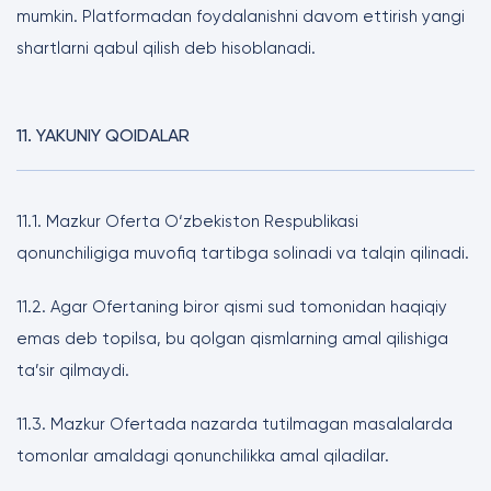
mumkin. Platformadan foydalanishni davom ettirish yangi
shartlarni qabul qilish deb hisoblanadi.
11. YAKUNIY QOIDALAR
11.1. Mazkur Oferta O‘zbekiston Respublikasi
qonunchiligiga muvofiq tartibga solinadi va talqin qilinadi.
11.2. Agar Ofertaning biror qismi sud tomonidan haqiqiy
emas deb topilsa, bu qolgan qismlarning amal qilishiga
ta’sir qilmaydi.
11.3. Mazkur Ofertada nazarda tutilmagan masalalarda
tomonlar amaldagi qonunchilikka amal qiladilar.