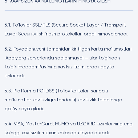
5. XAVFSIZLIK VA MA’LUMOTLARNI HIMOYA QILISH
5.1. To‘lovlar SSL/TLS (Secure Socket Layer / Transport
Layer Security) shifrlash protokollari orqali himoyalanadi.
5.2. Foydalanuvchi tomonidan kiritilgan karta ma’lumotlari
iApply.org serverlarida saqlanmaydi — ular to‘g‘ridan
to‘g‘ri FreedomPay’ning xavfsiz tizimi orqali qayta
ishlanadi.
5.3. Platforma PCI DSS (To‘lov kartalari sanoati
ma’lumotlar xavfsizligi standarti) xavfsizlik talablariga
qat’iy rioya qiladi.
5.4. VISA, MasterCard, HUMO va UZCARD tizimlarining eng
so‘nggi xavfsizlik mexanizmlaridan foydalaniladi.