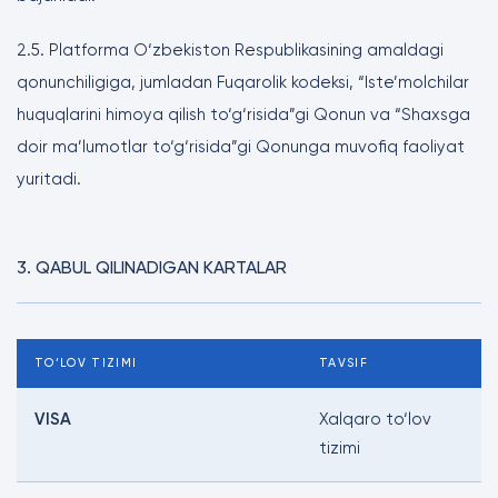
2.5. Platforma O‘zbekiston Respublikasining amaldagi
qonunchiligiga, jumladan Fuqarolik kodeksi, “Iste’molchilar
huquqlarini himoya qilish to‘g‘risida”gi Qonun va “Shaxsga
doir ma’lumotlar to‘g‘risida”gi Qonunga muvofiq faoliyat
yuritadi.
3. QABUL QILINADIGAN KARTALAR
TO‘LOV TIZIMI
TAVSIF
VISA
Xalqaro to‘lov
tizimi