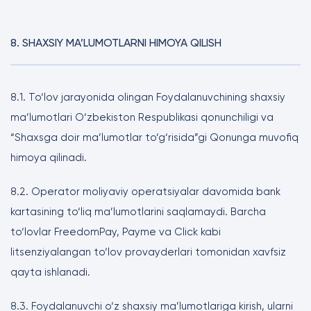
8. SHAXSIY MA’LUMOTLARNI HIMOYA QILISH
8.1. To‘lov jarayonida olingan Foydalanuvchining shaxsiy
ma’lumotlari O‘zbekiston Respublikasi qonunchiligi va
“Shaxsga doir ma’lumotlar to‘g‘risida”gi Qonunga muvofiq
himoya qilinadi.
8.2. Operator moliyaviy operatsiyalar davomida bank
kartasining to‘liq ma’lumotlarini saqlamaydi. Barcha
to‘lovlar FreedomPay, Payme va Click kabi
litsenziyalangan to‘lov provayderlari tomonidan xavfsiz
qayta ishlanadi.
8.3. Foydalanuvchi o‘z shaxsiy ma’lumotlariga kirish, ularni