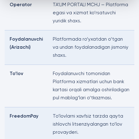
Operator
TA’LIM PORTALI MCHJ — Platforma
egasi va xizmat ko‘rsatuvchi
yuridik shaxs.
Foydalanuvchi
Platformada ro‘yxatdan o‘tgan
(Arizachi)
va undan foydalanadigan jismoniy
shaxs.
To‘lov
Foydalanuvchi tomonidan
Platforma xizmatlari uchun bank
kartasi orqali amalga oshiriladigan
pul mablag‘lari o‘tkazmasi.
FreedomPay
To‘lovlarni xavfsiz tarzda qayta
ishlovchi litsenziyalangan to‘lov
provayderi.